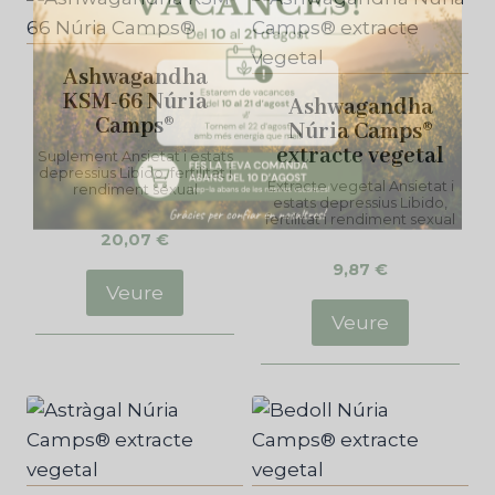
Ashwagandha
KSM-66 Núria
Ashwagandha
Camps®
Núria Camps®
extracte vegetal
Suplement Ansietat i estats
depressius Libido, fertilitat i
Extracte vegetal Ansietat i
rendiment sexual
estats depressius Libido,
fertilitat i rendiment sexual
20,07
€
9,87
€
Veure
Veure