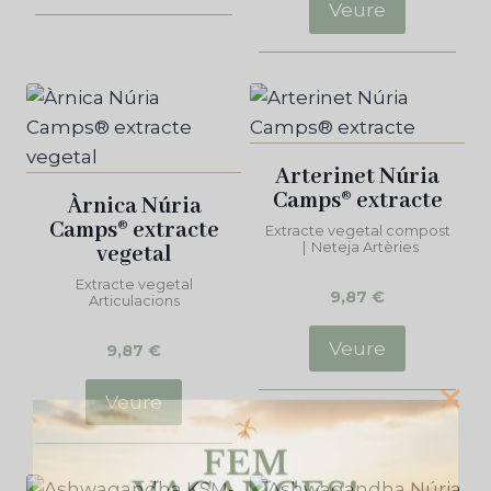
Veure
Arterinet Núria
Camps® extracte
Àrnica Núria
Camps® extracte
Extracte vegetal compost
|
Neteja Artèries
vegetal
Extracte vegetal
9,87
€
Articulacions
Veure
9,87
€
Veure