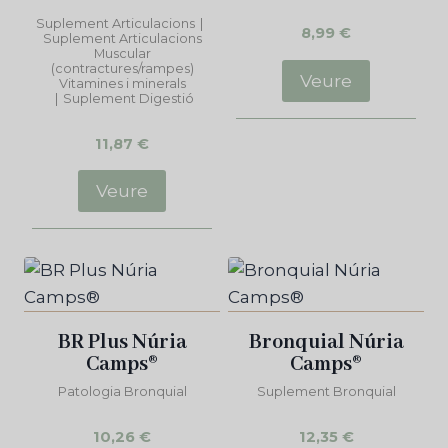
Puntuat
Suplement Articulacions
|
amb
8,99
€
Suplement Articulacions
5.00
Muscular
de 5
(contractures/rampes)
Veure
Vitamines i minerals
|
Suplement Digestió
11,87
€
Veure
BR Plus Núria
Bronquial Núria
Camps®
Camps®
Patologia Bronquial
Suplement Bronquial
10,26
€
12,35
€