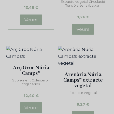
Extracte vegetal Circulació
Tensió arterial(baixar)
13,45
€
9,26
€
Veure
Veure
Arç Groc Núria
Camps®
Arenària Núria
Camps® extracte
Suplement Colesterol i
triglicèrids
vegetal
Extracte vegetal
12,40
€
8,27
€
Veure