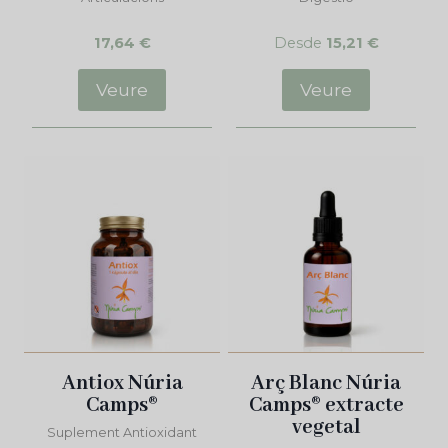
17,64
€
Desde
15,21
€
Veure
Veure
Antiox Núria
Arç Blanc Núria
Camps®
Camps® extracte
vegetal
Suplement Antioxidant