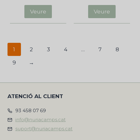
Veure
Veure
1
2
3
4
…
7
8
9
→
ATENCIÓ AL CLIENT
93 458 07 69
info@nuriacamps.cat
suport@nuriacamps.cat