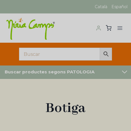
Vés
Català
Español
al
contingut
Buscar productes segons PATOLOGIA
Botiga