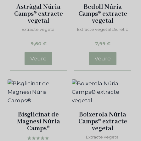
Astràgal Núria
Bedoll Núria
Camps® extracte
Camps® extracte
vegetal
vegetal
Extracte vegetal
Extracte vegetal Diürètic
9,60
€
7,99
€
Veure
Veure
Bisglicinat de
Boixerola Núria
Magnesi Núria
Camps® extracte
Camps®
vegetal
Extracte vegetal