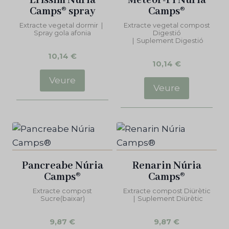
Eríssim Núria
Meteor-Fi Núria
Camps® spray
Camps®
Extracte vegetal dormir
|
Extracte vegetal compost
Spray gola afonia
Digestió
|
Suplement Digestió
10,14
€
10,14
€
Veure
Veure
Pancreabe Núria
Renarin Núria
Camps®
Camps®
Extracte compost
Extracte compost Diürètic
Sucre(baixar)
|
Suplement Diürètic
9,87
€
9,87
€