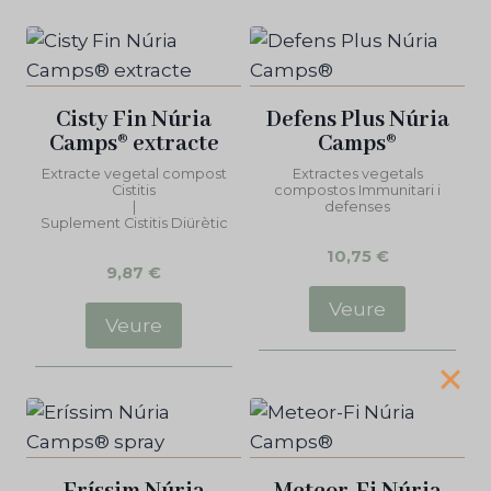
Cisty Fin Núria
Defens Plus Núria
Camps® extracte
Camps®
Extracte vegetal compost
Extractes vegetals
Cistitis
compostos Immunitari i
|
defenses
Suplement Cistitis Diürètic
10,75
€
9,87
€
Veure
Veure