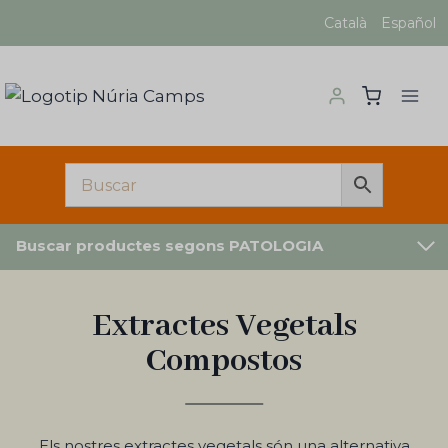
Vés
Català
Español
al
contingut
Buscar productes segons PATOLOGIA
Extractes Vegetals
Compostos
Els nostres extractes vegetals són una alternativa