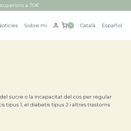
superiors a 70€
Noticies
Sobre mi
Català
Español
0
glucosa en sang en repòs i després La patologia del 
el sucre o la incapacitat del cos per regular
pus 1, el diabetis tipus 2 i altres trastorns
·lules productores d’insulina del pàncreas.