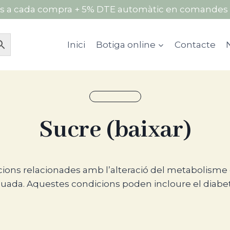
s a cada compra + 5% DTE automàtic en comandes 
Inici
Botiga online
Contacte
Sucre (baixar)
a en proves de laboratori per avaluar els nivells de 
icions relacionades amb l’alteració del metabolisme d
da. Aquestes condicions poden incloure el diabetis ti
 en què el sistema immune ataca i destrueix les cèl