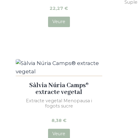
Suple
salut metabòlica, ja que un diagnòstic i tract
22,27
€
associades a aquestes patologies.
Veure
Sàlvia Núria Camps®
extracte vegetal
Extracte vegetal Menopausa i
fogots sucre
8,38
€
Veure