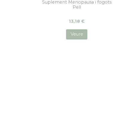
Suplement Menopausa i fogots
n sang i prevenir complicacions a llarg termini
Pell
13,18
€
Veure