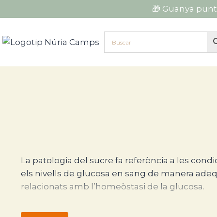
Vés
🎁 Guanya punt
al
contingut
El diagnòstic de les patologies del sucre es bas
La patologia del sucre fa referència a les cond
els nivells de glucosa en sang de manera adequa
relacionats amb l’homeòstasi de la glucosa.
Diabetis tipus 1:
És una malaltia autoimmune