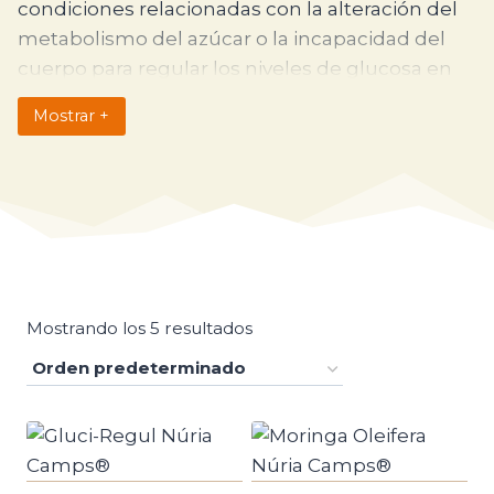
condiciones relacionadas con la alteración del
metabolismo del azúcar o la incapacidad del
cuerpo para regular los niveles de glucosa en
sangre de forma adecuada. Estas condiciones
Mostrar +
pueden incluir diabetes tipo 1, diabetes tipo 2 y
otros trastornos relacionados con la
homeostasis de la glucosa.
Diabetes tipo 1:
Es una enfermedad
autoinmune en la que el sistema inmune
ataca y destruye las células productoras de
insulina del páncreas. Este tipo de diabetes
Mostrando los 5 resultados
requiere administración diaria de insulina
para controlar los niveles de glucosa en
sangre.
Diabetes tipo 2:
Es una condición en la que
el cuerpo desarrolla resistencia a la insulina