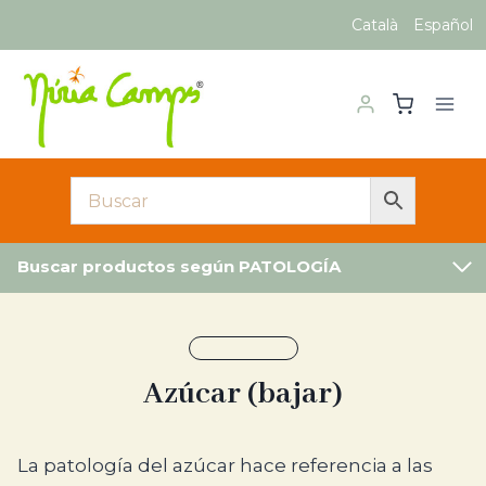
Saltar
Català
Español
al
contenido
Buscar productos según PATOLOGÍA
Azúcar (bajar)
El diagnóstico de las patologías del azúcar se bas
La patología del azúcar hace referencia a las