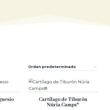
l cartílago que cubre las superficies
as articulaciones como la rodilla, el cadera y
ataca las propias articulaciones. Esto puede
r borsitis (inflamación de las bolsas serosas
 (inflamación de las articulaciones de la
la causa y gravedad de la condición. Puede
n la actividad física y, en algunos casos,
buscar atención médica si se presentan
gnesio
Cartílago de Tiburón
®
Núria Camps®