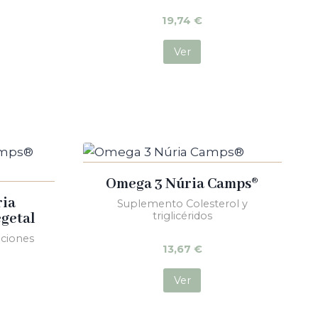
19,74
€
Ver
Omega 3 Núria Camps®
ria
Suplemento Colesterol y
egetal
triglicéridos
aciones
13,67
€
Ver