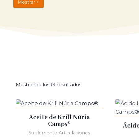
Mostrar +
también conocida como osteoartritis, es una co
articuladoras. Esto puede provocar dolor, hinc
las manos. La artritis reumatoide es una enfe
provocar inflamación, dolor y deformidades a la
alrededor de las articulaciones), tendinitis (in
columna vertebral) y mucho más. El tratamiento
incluir medicamentos antiinflamatorios, terapia 
procedimientos quirúrgicos para reparar o sust
síntomas persistentes para recibir un adecuad
Mostrando los 13 resultados
Aceite de Krill Núria
Camps®
Ácido
Suplemento Articulaciones