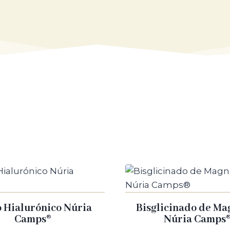
ndición degenerativa caracterizada por la erosión de
hazón y dificultad de movimiento, especialmente en l
rmedad autoinmunitaria en la que el sistema inmune 
rgo plazo. Otras patologías articulares pueden inclui
flamación de los tendones), espondilitis anquilosante
 de las patologías articulares puede variar según 
física, cambios en el estilo de vida, modificaciones e
ituir las articulaciones danificadas. Es importante 
o diagnóstico y tratamiento.
 Hialurónico Núria
Bisglicinado de Ma
Camps®
Núria Camps