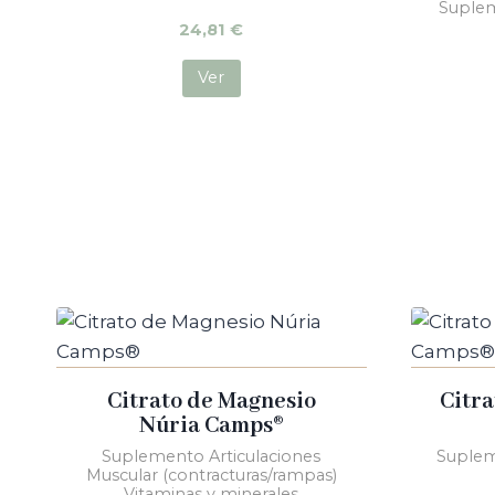
Suplem
24,81
€
Ver
Citrato de Magnesio
Citra
Núria Camps®
Suplemento Articulaciones
Suplem
Muscular (contracturas/rampas)
Vitaminas y minerales