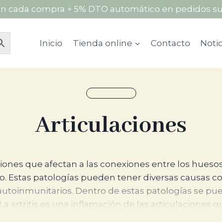
n cada compra + 5% DTO automático en pedidos su
Inicio
Tienda online
Contacto
Notic
Articulaciones
ciones que afectan a las conexiones entre los huesos
aciones que afectan a las conexiones entre los hueso
o. Estas patologías pueden tener diversas causas c
 autoinmunitarios. Dentro de estas patologías se p
ras. La artritis es una inflamación de las articulacion
res como la edad, el uso excesivo, los trastornos au