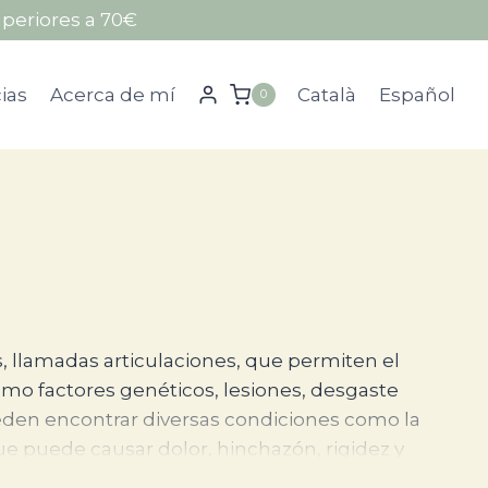
periores a 70€
ias
Acerca de mí
Català
Español
0
, llamadas articulaciones, que permiten el movimient
s, llamadas articulaciones, que permiten el
omo factores genéticos, lesiones, desgaste
ueden encontrar diversas condiciones como la
es que puede causar dolor, hinchazón, rigidez y
toinmunitarios o infecciones. La artrosis,