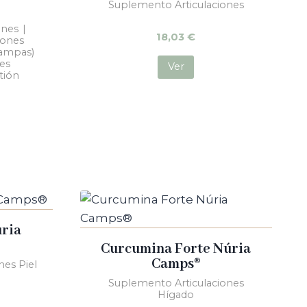
Suplemento Articulaciones
ones
|
18,03
€
iones
rampas)
les
Ver
tión
úria
Curcumina Forte Núria
Camps®
nes Piel
Suplemento Articulaciones
Hígado