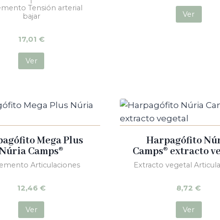
mento Tensión arterial
Ver
bajar
17,01
€
Ver
agófito Mega Plus
Harpagófito Nú
Núria Camps®
Camps® extracto v
emento Articulaciones
Extracto vegetal Articul
12,46
€
8,72
€
Ver
Ver