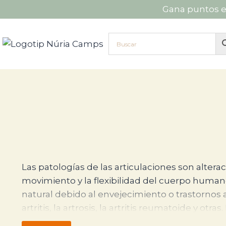
Saltar
Gana puntos e
al
contenido
Las patologías de las articulaciones son altera
Las patologías de las articulaciones son alter
movimiento y la flexibilidad del cuerpo human
natural debido al envejecimiento o trastornos
artritis, la artrosis, la artritis reumatoide y ot
dificultad de movimiento. Puede deberse a facto