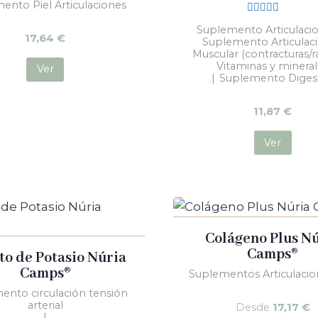
ento Piel Articulaciones
Valorado
Suplemento Articulaci
con
17,64
€
Suplemento Articulac
5.00
de 5
Muscular (contracturas/
Vitaminas y minera
Ver
|
Suplemento Diges
11,87
€
Ver
Colágeno Plus N
Camps®
to de Potasio Núria
Camps®
Suplementos Articulacio
ento circulación tensión
arterial
Desde
17,17
€
|