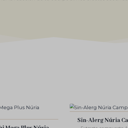
tética encontrarás soluciones de
fitoterapia conce
las potentes que combinan plantas como la Perilla y
eo nasal y el picor.
m): El gran aliado antiinflamatorio «cortisona-like» 
nmuno Plus que preparan a tu organismo para que 
añuelo en la mano. Descubre nuestros
suplementos 
Sin-Alerg Núria C