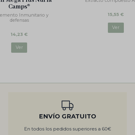
hi Mega Plus Núria
Extracto compuesto Al
Camps®
15,55
€
emento Inmunitario y
defensas
Ver
14,23
€
Ver
ENVÍO GRATUITO
En todos los pedidos superiores a 60€