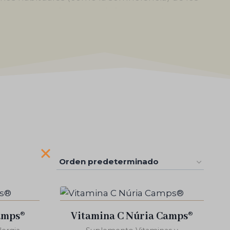
ntrada
para reforzar tus defensas y mitigar los
 el Sol de Oro, conocidas por actuar como
natural, ideal para reacciones agudas
reaccione de forma más equilibrada ante los
antialérgicos
y recupera tu bienestar
amps®
Vitamina C Núria Camps®