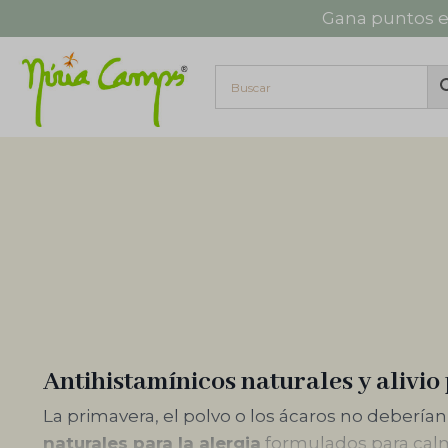
Saltar
Gana puntos e
al
contenido
La primavera, el polvo o los ácaros no deberían 
Antihistamínicos naturales y alivio 
La primavera, el polvo o los ácaros no deberían 
naturales para la alergia
formulados para calma