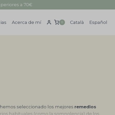
periores a 70€
ias
Acerca de mí
Català
Español
0
continúa. Activar el Mostrar + botón para ver el conte
hemos seleccionado los mejores
remedios
rios habituales (como la somnolencia) de los