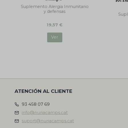
Reis
Suplemento Alergia Inmunitario
y defensas
Supl
19,57
€
Ver
ATENCIÓN AL CLIENTE
93 458 07 69
info@nuriacamps.cat
suport@nuriacamps.cat