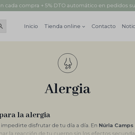
n cada compra + 5% DTO automático en pedidos su
Inicio
Tienda online
Contacto
Notic
Alergia
impedirte disfrutar de tu día a día. ... El contenido 
para la alergia
impedirte disfrutar de tu día a día. En
Núria Camps
r la reacción de tu cuerpo sin los efectos secunda