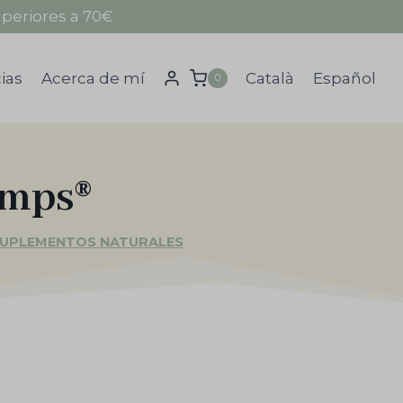
periores a 70€
ias
Acerca de mí
Català
Español
0
amps®
UPLEMENTOS NATURALES