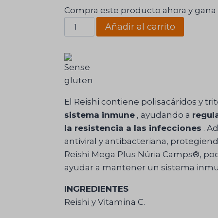
Compra este producto ahora y gana
Reishi
Añadir al carrito
Mega
Plus
Núria
Camps®
cantidad
El Reishi contiene polisacáridos y t
sistema inmune
, ayudando a
regul
la resistencia a las infecciones
. A
antiviral y antibacteriana, protegie
Reishi Mega Plus Núria Camps®, podr
ayudar a mantener un sistema inmu
INGREDIENTES
Reishi y Vitamina C.