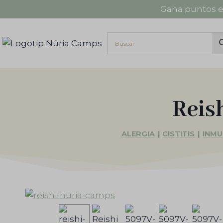
Saltar
Gana puntos e
al
contenido
Reis
ALERGIA
|
CISTITIS
|
INMU