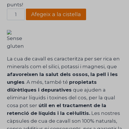
punts!
quantitat
Afegeix a la cistella
de
Cua
de
Cavall
Mega
Plus
La cua de cavall es caracteritza per ser rica en
Núria
minerals com el silici, potassi i magnesi, que
Camps®
afavoreixen la salut dels ossos, la pell i les
ungles
. A més, també té
propietats
diürètiques i depuratives
que ajuden a
eliminar líquids i toxines del cos, per la qual
cosa pot ser
útil en el tractament de la
retenció de líquids i la cel·lulitis.
Les nostres
càpsules de cua de cavall son 100% naturals,
sense additius ni conservants, per a garantir la