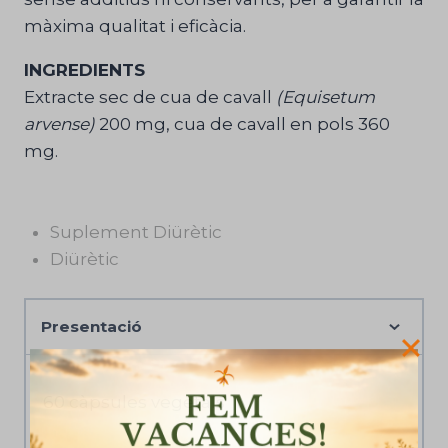
màxima qualitat i eficàcia.
INGREDIENTS
Extracte sec de cua de cavall
(Equisetum
arvense)
200 mg, cua de cavall en pols 360
mg.
Suplement Diürètic
Diürètic
Presentació
60 càpsules vegetals