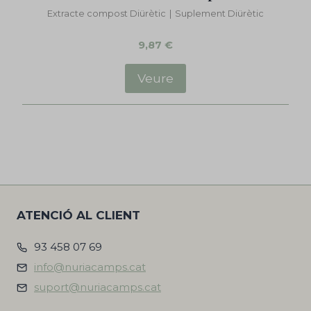
Extracte compost Diürètic
|
Suplement Diürètic
9,87
€
Veure
ATENCIÓ AL CLIENT
93 458 07 69
info@nuriacamps.cat
suport@nuriacamps.cat