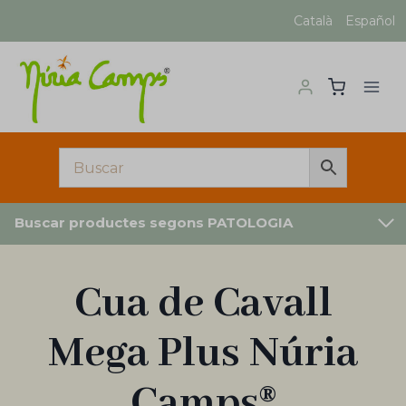
Vés
Català
Español
al
contingut
Buscar productes segons PATOLOGIA
Cua de Cavall
Mega Plus Núria
Camps®