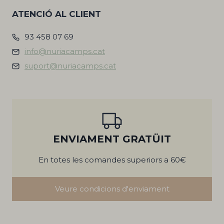
ATENCIÓ AL CLIENT
93 458 07 69
info@nuriacamps.cat
suport@nuriacamps.cat
ENVIAMENT GRATÜIT
En totes les comandes superiors a 60€
Veure condicions d'enviament