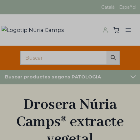
Vés
Català
Español
al
contingut
Buscar productes segons PATOLOGIA
Drosera Núria
Camps® extracte
vegetal