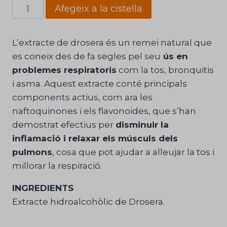
quantitat
Afegeix a la cistella
de
Drosera
L’extracte de drosera és un remei natural que
Núria
es coneix des de fa segles pel seu
ús en
Camps®
problemes respiratoris
com la tos, bronquitis
extracte
i asma. Aquest extracte conté principals
vegetal
components actius, com ara les
naftoquinones i els flavonoides, que s’han
demostrat efectius per
disminuir la
inflamació i relaxar els músculs dels
pulmons
, cosa que pot ajudar a alleujar la tos i
millorar la respiració.
INGREDIENTS
Extracte hidroalcohòlic de Drosera.