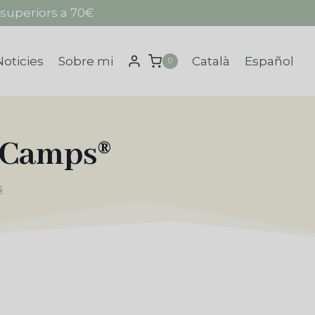
superiors a 70€
Noticies
Sobre mi
Català
Español
0
 Camps®
S