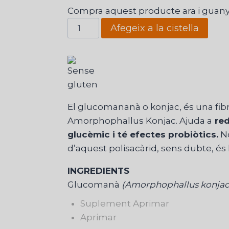
Compra aquest producte ara i guan
quantitat
Afegeix a la cistella
de
Glucomanà
Mega
Plus
Núria
Camps®
El glucomananà o konjac, és una fib
Amorphophallus Konjac. Ajuda a
red
glucèmic i té efectes probiòtics.
No
d’aquest polisacàrid, sens dubte, és l
INGREDIENTS
Glucomanà
(Amorphophallus konja
Suplement Aprimar
Aprimar