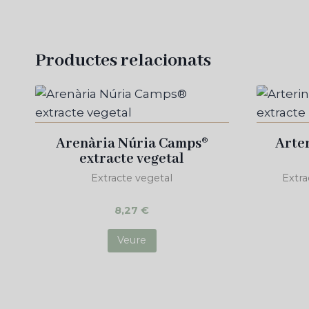
Productes relacionats
Arenària Núria Camps®
Arte
extracte vegetal
Extracte vegetal
Extr
8,27
€
Veure