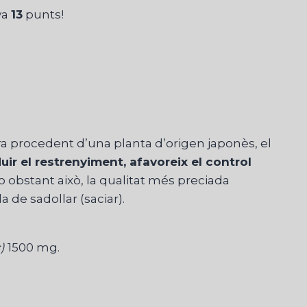
ya
13
punts!
ra procedent d’una planta d’origen japonès, el
uir el restrenyiment, afavoreix el control
 obstant això, la qualitat més preciada
a de sadollar (saciar).
c)
1500 mg.