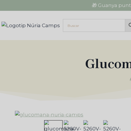
Vés
🎁 Guanya punt
al
contingut
Glucom