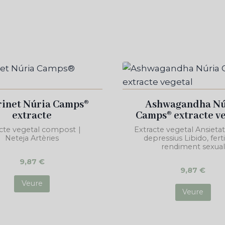
rinet Núria Camps®
Ashwagandha Nú
extracte
Camps® extracte v
acte vegetal compost
|
Extracte vegetal Ansietat 
Neteja Artèries
depressius Libido, fertil
rendiment sexual
9,87
€
9,87
€
Veure
Veure