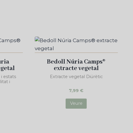
ria
Bedoll Núria Camps®
egetal
extracte vegetal
i estats
Extracte vegetal Diürètic
itat i
7,99
€
Veure