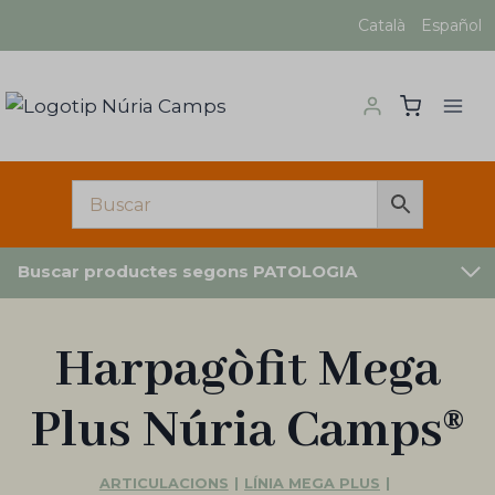
Vés
Català
Español
al
contingut
Buscar productes segons PATOLOGIA
Harpagòfit Mega
Plus Núria Camps®
ARTICULACIONS
|
LÍNIA MEGA PLUS
|