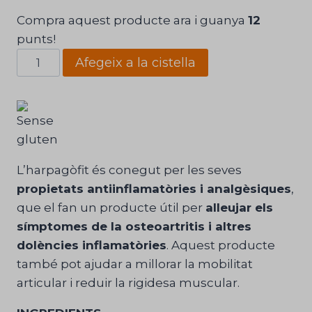
Compra aquest producte ara i guanya
12
punts!
quantitat
Afegeix a la cistella
de
Harpagòfit
Mega
Plus
Núria
Camps®
L’harpagòfit és conegut per les seves
propietats antiinflamatòries i analgèsiques
,
que el fan un producte útil per
alleujar els
símptomes de la osteoartritis i altres
dolències inflamatòries
. Aquest producte
també pot ajudar a millorar la mobilitat
articular i reduir la rigidesa muscular.