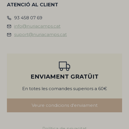
ATENCIÓ AL CLIENT
93 458 07 69
info@nuriacamps.cat
suport@nuriacamps.cat
ENVIAMENT GRATÜIT
En totes les comandes superiors a 60€
Veure condicions d'enviament
Política de privacitat