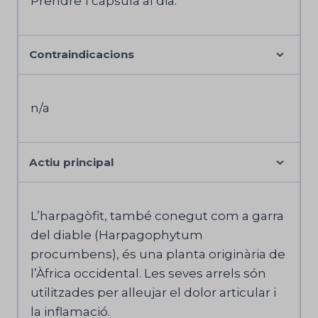
Prendre 1 càpsula al dia.
Contraindicacions
n/a
Actiu principal
L’harpagòfit, també conegut com a garra
del diable (Harpagophytum
procumbens), és una planta originària de
l’Àfrica occidental. Les seves arrels són
utilitzades per alleujar el dolor articular i
la inflamació.