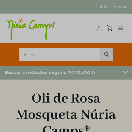
Vés
Català
Español
al
contingut
Buscar productes segons PATOLOGIA
Oli de Rosa
Mosqueta Núria
Camps®