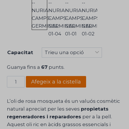
Capacitat
Guanya fins a
67
punts.
quantitat
Afegeix a la cistella
de
Oli
L’oli de rosa mosqueta és un valuós cosmètic
de
natural apreciat per les seves
propietats
Rosa
regeneradores i reparadores
per a la pell.
Mosqueta
Aquest oli ric en àcids grassos essencials i
Núria