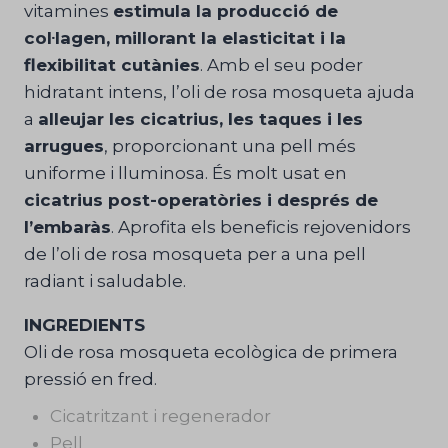
vitamines
estimula la producció de
Camps®
col·lagen, millorant la elasticitat i la
flexibilitat cutànies
. Amb el seu poder
hidratant intens, l’oli de rosa mosqueta ajuda
a
alleujar les cicatrius, les taques i les
arrugues
, proporcionant una pell més
uniforme i lluminosa. És molt usat en
cicatrius post-operatòries i després de
l’embaràs
. Aprofita els beneficis rejovenidors
de l’oli de rosa mosqueta per a una pell
radiant i saludable.
INGREDIENTS
Oli de rosa mosqueta ecològica de primera
pressió en fred.
Cicatritzant i regenerador
Pell