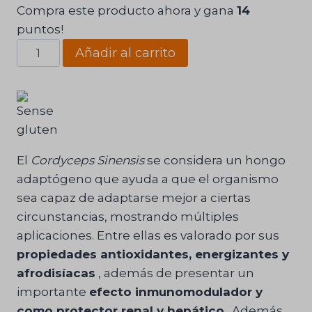
Compra este producto ahora y gana
14
puntos!
Cordyceps
Añadir al carrito
Núria
Camps®
cantidad
El
Cordyceps Sinensis
se considera un hongo
adaptógeno que ayuda a que el organismo
sea capaz de adaptarse mejor a ciertas
circunstancias, mostrando múltiples
aplicaciones. Entre ellas es valorado por sus
propiedades antioxidantes, energizantes y
afrodisíacas
, además de presentar un
importante
efecto inmunomodulador y
como protector renal y hepático
. Además