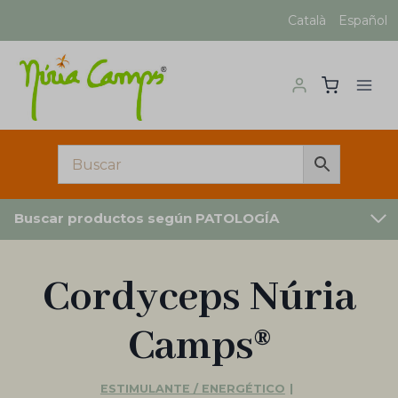
Saltar
Català
Español
al
contenido
Buscar productos según PATOLOGÍA
Cordyceps Núria
Camps®
ESTIMULANTE / ENERGÉTICO
|