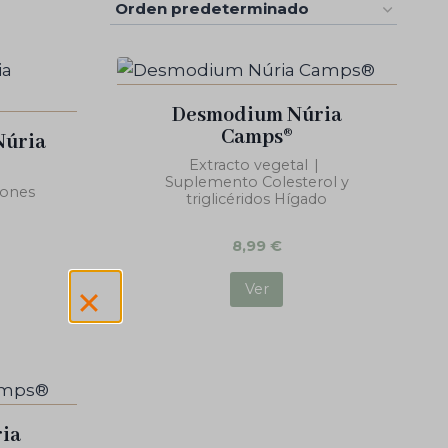
Desmodium Núria
Camps®
Núria
Extracto vegetal
|
Suplemento Colesterol y
iones
triglicéridos Hígado
8,99
€
Ver
ria