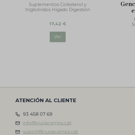
Genc
Suplementos Colesterol y
triglicéridos Hígado Digestión
e
17,42
€
S
Ver
ATENCIÓN AL CLIENTE
93 458 07 69
info@nuriacamps.cat
suport@nuriacamps.cat