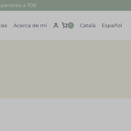
periores a 70€
ias
Acerca de mí
Català
Español
0