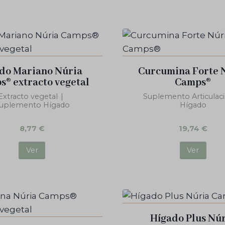
do Mariano Núria
Curcumina Forte 
® extracto vegetal
Camps®
Extracto vegetal
|
Suplemento Articulac
uplemento Hígado
Hígado
8,77
€
19,74
€
Ver
Ver
Hígado Plus Nú