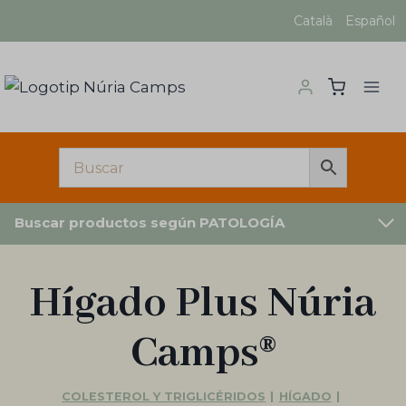
Saltar
Català
Español
al
contenido
Buscar productos según PATOLOGÍA
Hígado Plus Núria
Camps®
COLESTEROL Y TRIGLICÉRIDOS
|
HÍGADO
|