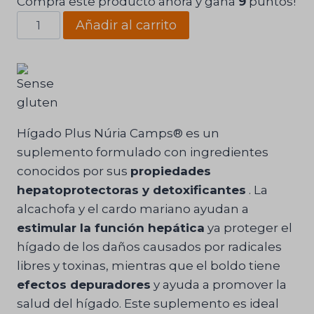
Compra este producto ahora y gana
9
puntos!
Hígado
Añadir al carrito
Plus
Núria
Camps®
cantidad
Hígado Plus Núria Camps® es un
suplemento formulado con ingredientes
conocidos por sus
propiedades
hepatoprotectoras y detoxificantes
. La
alcachofa y el cardo mariano ayudan a
estimular la función hepática
ya proteger el
hígado de los daños causados ​​por radicales
libres y toxinas, mientras que el boldo tiene
efectos depuradores
y ayuda a promover la
salud del hígado. Este suplemento es ideal